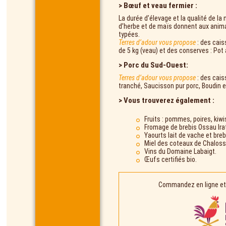
> Bœuf et veau fermier :
La durée d’élevage et la qualité de l
d’herbe et de maïs donnent aux anim
typées.
Terres d’adour vous propose
: des cais
de 5 kg (veau) et des conserves : Pot
> Porc du Sud-Ouest:
Terres d’adour vous propose
: des cais
tranché, Saucisson pur porc, Boudin 
> Vous trouverez également :
Fruits : pommes, poires, kiwis
Fromage de brebis Ossau Irat
Yaourts lait de vache et breb
Miel des coteaux de Chaloss
Vins du Domaine Labaigt.
Œufs certifiés bio.
Commandez en ligne et 