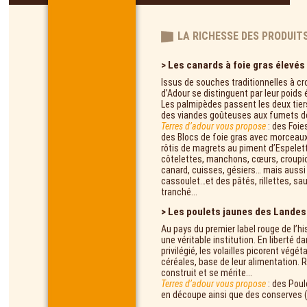
LA RICHESSE DES PRODUITS
> Les canards à foie gras élevés 
Issus de souches traditionnelles à cr
d’Adour se distinguent par leur poids 
Les palmipèdes passent les deux tiers 
des viandes goûteuses aux fumets dél
Terres d’adour vous propose
: des Foie
des Blocs de foie gras avec morceaux
rôtis de magrets au piment d’Espelett
côtelettes, manchons, cœurs, croupions
canard, cuisses, gésiers… mais aussi 
cassoulet…et des pâtés, rillettes, s
tranché...
> Les poulets jaunes des Landes 
Au pays du premier label rouge de l’hi
une véritable institution. En liberté da
privilégié, les volailles picorent vé
céréales, base de leur alimentation. Ra
construit et se mérite...
Terres d’adour vous propose
: des Poul
en découpe ainsi que des conserves (